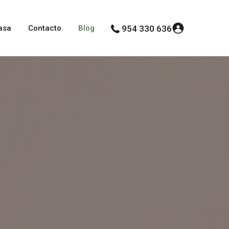
asa
Contacto
Blog
954 330 636