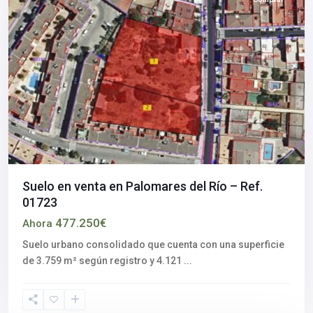
Suelo en venta en Palomares del Río – Ref.
01723
477.250€
Ahora
Suelo urbano consolidado que cuenta con una superficie
de 3.759 m² según registro y 4.121
...
Aljarafe
,
Sevilla
provincia
,