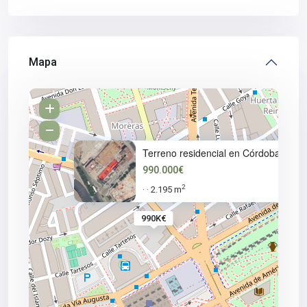
Mapa
Terreno residencial en Córdoba
990.000€
2
2.195 m
·
·
990K€