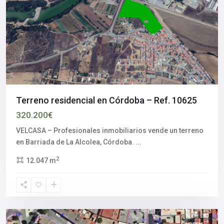
Terreno residencial en Córdoba – Ref. 10625
320.200€
VELCASA – Profesionales inmobiliarios vende un terreno
Aljarafe
,
en Barriada de La Alcolea, Córdoba.
...
Palomares
2
12.047 m
del
Río
,
Sevilla
provincia
Comprar