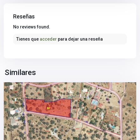
Reseñas
Sierra
No reviews found.
Norte
,
Tienes que
acceder
para dejar una reseña
Castilblanco
de
los
Arroyos
,
Sevilla
Similares
provincia