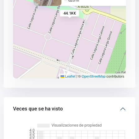
620 m
·
·
44.1K€
Leaflet
|
©
OpenStreetMap
contributors
Veces que se ha visto