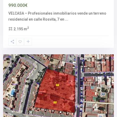
990.000€
VELCASA – Profesionales inmobiliarios vende un terreno
Aljarafe
,
residencial en calle Rosvita, 7 en
...
Palomares
2
2.195 m
del
Río
,
Sevilla
provincia
Comprar