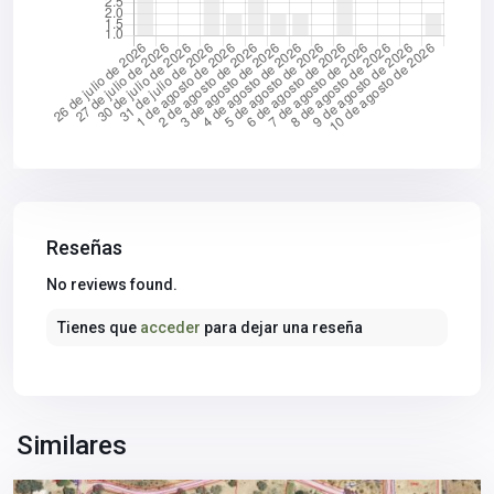
Reseñas
Sierra
No reviews found.
Norte
,
Tienes que
acceder
para dejar una reseña
Castilblanco
de
los
Arroyos
,
Sevilla
Similares
provincia