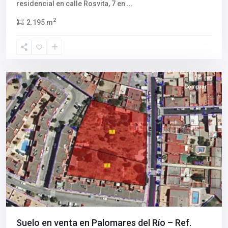
Aljarafe
,
residencial en calle Rosvita, 7 en
...
Palomares
2
2.195 m
del
Río
,
Sevilla
provincia
Comprar
Suelo en venta en Palomares del Río – Ref.