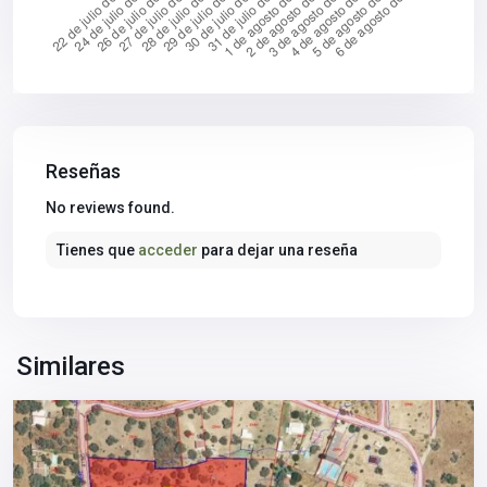
Reseñas
Sierra
No reviews found.
Norte
,
Tienes que
acceder
para dejar una reseña
Castilblanco
de
los
Arroyos
,
Sevilla
Similares
provincia