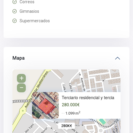
Correos
Gimnasios
Supermercados
Mapa
Terciario residencial y tercia
280.000€
2
1.099 m
·
·
280K€