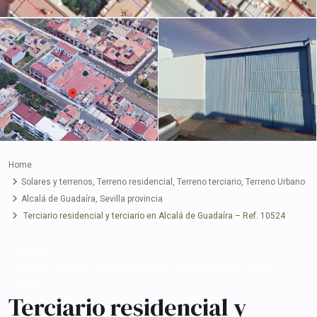
Home
Solares y terrenos
,
Terreno residencial
,
Terreno terciario
,
Terreno Urbano
Alcalá de Guadaíra
,
Sevilla provincia
Terciario residencial y terciario en Alcalá de Guadaíra – Ref. 10524
Comprar
,
,
,
Solares y terrenos
Terreno residencial
Terreno terciario
Terreno
Urbano
Terciario residencial y