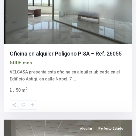
Oficina en alquiler Polígono PISA – Ref. 26055
Aljarafe
,
500€
mes
Polígono
industrial
VELCASA presenta esta oficina en alquiler ubicada en el
Pisa
,
Edificio Astigi, en calle Nobel, 7
...
Mairena
2
50 m
del
Aljarafe
,
Sevilla
provincia
Alquilar
Perfecto Estado