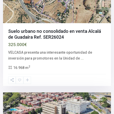
Suelo urbano no consolidado en venta Alcalá
de Guadaíra Ref. SER26024
325.000€
VELCASA presenta una interesante oportunidad de
Sevilla
inversión para promotores en la Unidad de
...
Este
2
16.968 m
-
Alcosa
,
Sevilla
capital
Comprar