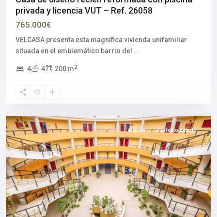
privada y licencia VUT – Ref. 26058
Aljarafe
,
765.000€
Polígono
industrial
VELCASA presenta esta magnífica vivienda unifamiliar
Pisa
,
situada en el emblemático barrio del
...
Mairena
2
4
4
200 m
del
Aljarafe
,
Sevilla
provincia
Alquilar
Perfecto Estado