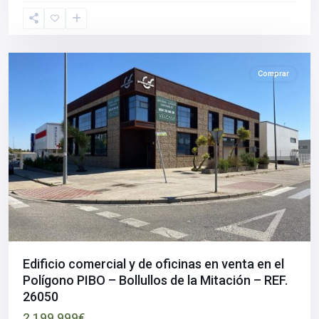
Mitación
,
Sevilla
provincia
Comprar
Edificio comercial y de oficinas en venta en el
Polígono PIBO – Bollullos de la Mitación – REF.
26050
2.199.999€