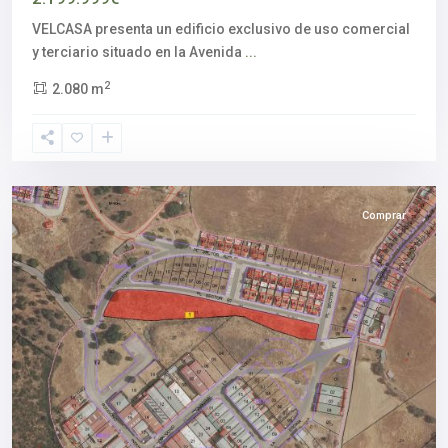
VELCASA presenta un edificio exclusivo de uso comercial
y terciario situado en la Avenida
...
El
2
2.080 m
Real
de
la
Jara
Comprar