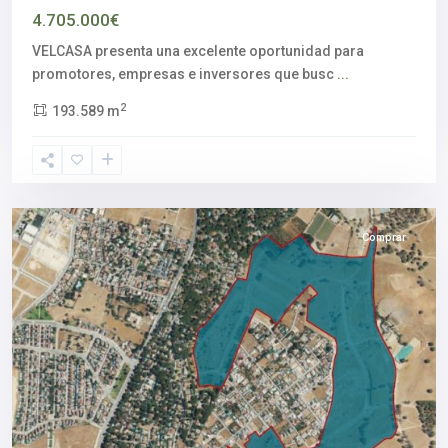
4.705.000€
VELCASA presenta una excelente oportunidad para
promotores, empresas e inversores que busc
...
Alcalá
2
193.589 m
de
Guadaíra
,
Sevilla
provincia
Comprar