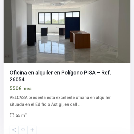
Oficina en alquiler en Polígono PISA – Ref.
26054
Aljarafe
,
550€
mes
Polígono
industrial
VELCASA presenta esta excelente oficina en alquiler
Pisa
,
situada en el Edificio Astigi, en call
...
Mairena
2
55 m
del
Aljarafe
,
Sevilla