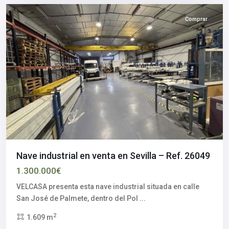
Comprar
Nave industrial en venta en Sevilla – Ref. 26049
Polígono
1.300.000€
Industrial
PIBO
,
VELCASA presenta esta nave industrial situada en calle
Bollullos
San José de Palmete, dentro del Pol
...
de
2
1.609 m
la