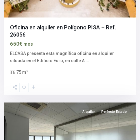
Oficina en alquiler en Polígono PISA – Ref.
26056
Aljarafe
,
650€
mes
Polígono
industrial
ELCASA presenta esta magnífica oficina en alquiler
Pisa
,
situada en el Edificio Euro, en calle A
...
Mairena
2
75 m
del
Aljarafe
,
Sevilla
provincia
Alquilar
Perfecto Estado