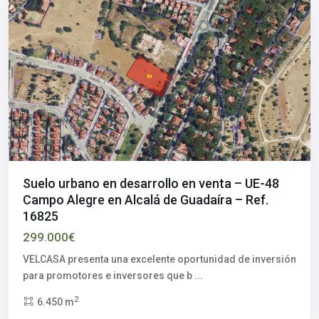
Suelo urbano en desarrollo en venta – UE-48
Campo Alegre en Alcalá de Guadaíra – Ref.
16825
Polígono
299.000€
Industrial
Piedra
VELCASA presenta una excelente oportunidad de inversión
Hincada
,
para promotores e inversores que b
...
Alcalá
2
6.450 m
de