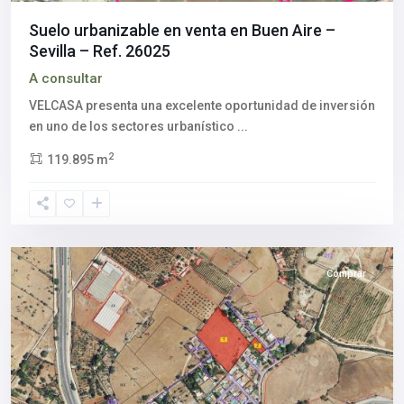
Suelo urbanizable en venta en Buen Aire –
Sevilla – Ref. 26025
A consultar
VELCASA presenta una excelente oportunidad de inversión
en uno de los sectores urbanístico
...
Alcalá
2
119.895 m
de
Guadaíra
,
Sevilla
provincia
Comprar