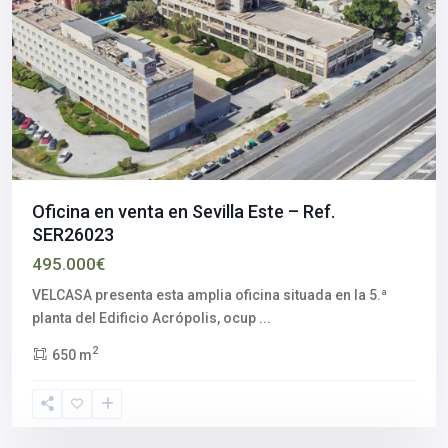
Oficina en venta en Sevilla Este – Ref.
SER26023
495.000€
VELCASA presenta esta amplia oficina situada en la 5.ª
San
planta del Edificio Acrópolis, ocup
...
Nicolás
2
650 m
del
Puerto
,
Sevilla
provincia