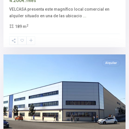
4.200€
/mes
VELCASA presenta este magnífico local comercial en
Polígono
alquiler situado en una de las ubicacio
...
industrial
2
189 m
La
Negrilla
,
Sevilla
capital
Alquilar