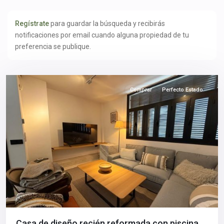
II
,
Tiro
Regístrate
para guardar la búsqueda y recibirás
de
notificaciones por email cuando alguna propiedad de tu
Línea
,
preferencia se publique.
Sevilla
capital
Comprar
Perfecto Estado
Casa de diseño recién reformada con piscina