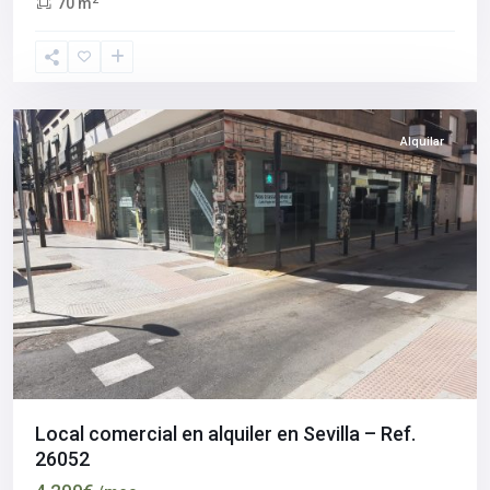
70 m
Los
Remedios
,
Sevilla
capital
Alquilar
Local comercial en alquiler en Sevilla – Ref.
26052