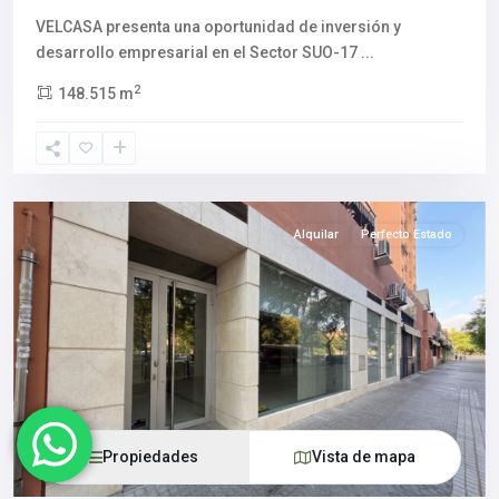
VELCASA presenta una oportunidad de inversión y
desarrollo empresarial en el Sector SUO-17
...
2
148.515 m
Pino
Montano
,
Sevilla
capital
Alquilar
Perfecto Estado
Propiedades
Vista de mapa