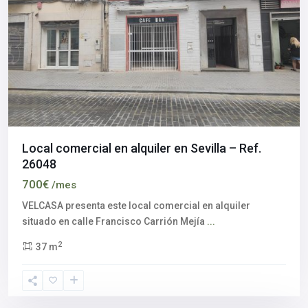
Local comercial en alquiler en Sevilla – Ref.
26048
700€
/mes
VELCASA presenta este local comercial en alquiler
Polígono
situado en calle Francisco Carrión Mejía
...
industrial
2
37 m
El
Pino
,
Sevilla
capital