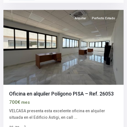
provincia
Alquilar
Perfecto Estado
Oficina en alquiler Polígono PISA – Ref. 26053
700€
mes
VELCASA presenta esta excelente oficina en alquiler
Triana
situada en el Edificio Astigi, en call
...
–
2