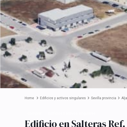
Home
Edificios y activos singulares
Sevilla provincia
Alj
Comprar
Edificios y activos singulares
Edificio en Salteras Ref