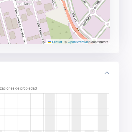
Leaflet
|
©
OpenStreetMap
contributors