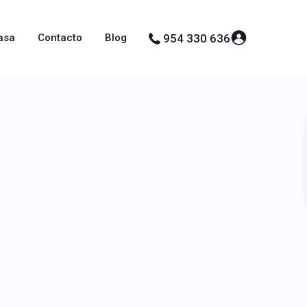
asa
Contacto
Blog
954 330 636