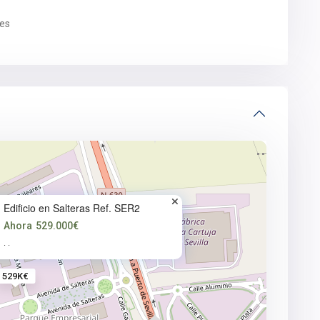
es
Edificio en Salteras Ref. SER2
Ahora
529.000€
·
·
529K€