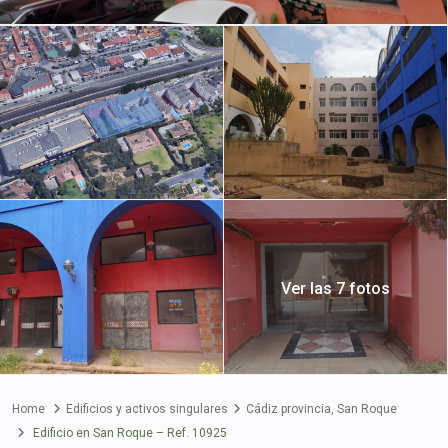
Ver las 7 fotos
Home
Edificios y activos singulares
Cádiz provincia
,
San Roque
Edificio en San Roque – Ref. 10925