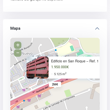
Mapa
Edificio en San Roque – Ref. 1
1.950.000€
2
5.125 m
·
·
2M€