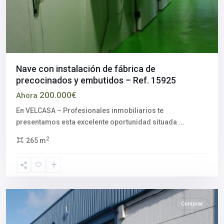
Nave con instalación de fábrica de
precocinados y embutidos – Ref. 15925
200.000€
Ahora
En VELCASA – Profesionales inmobiliarios te
presentamos esta excelente oportunidad situada
...
Alcalá
2
265 m
del
Río
,
Sevilla
provincia
Comprar