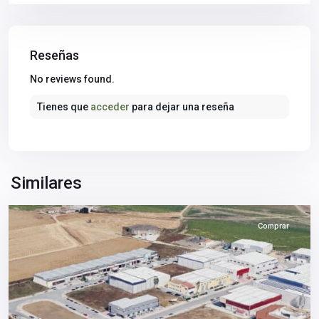
Reseñas
No reviews found.
Tienes que
acceder
para dejar una reseña
Aljarafe
,
Sevilla
Similares
provincia
Comprar