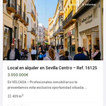
Comprar
A Reformar
Local en alquiler en Sevilla Centro – Ref. 16125
3.050.000€
En VELCASA – Profesionales inmobiliarios te
presentamos esta exclusiva oportunidad situada
...
Centro
2
439 m
histórico
,
Macarena
,