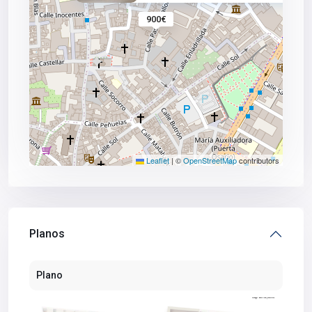
900€
Leaflet
|
©
OpenStreetMap
contributors
Planos
Plano