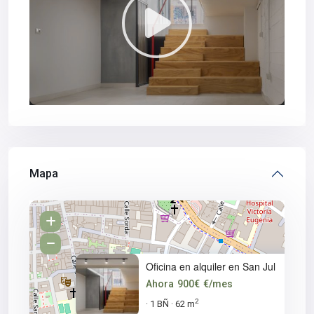
Mapa
Oficina en alquiler en San Jul
Ahora
900€
€/mes
2
1 BÑ
62 m
·
·