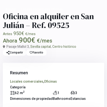
,
Alquilar
Locales comerciales
Oficinas
Oficina en alquiler en San
Julián – Ref. 09525
950€
Antes
€/mes
900€
Ahora
€/mes
Pasaje Mallol 3,
Sevilla capital
,
Centro histórico
Compartir
Favorito
Resumen
Locales comerciales
,
Oficinas
Categoría
2
62 m
1
3
Dimensiones de propiedad
Bathrooms
Estancias