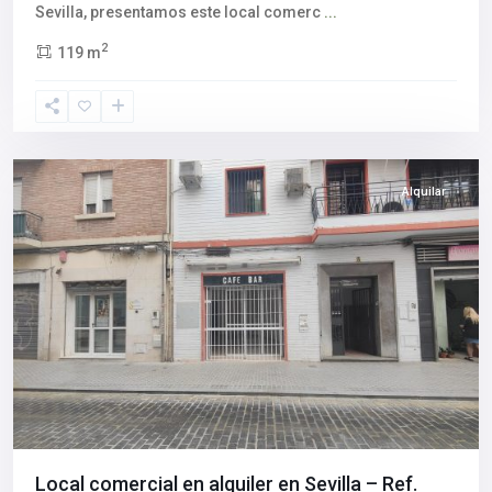
Sevilla, presentamos este local comerc
...
2
119 m
Centro
histórico
,
Sevilla
capital
Alquilar
Local comercial en alquiler en Sevilla – Ref.