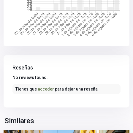
Reseñas
No reviews found.
Tienes que
acceder
para dejar una reseña
Centro
histórico
,
Sevilla
Similares
capital