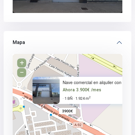
Mapa
Nave comercial en alquiler con
Ahora
3.900€
/mes
2
1 BÑ
1.924 m
·
·
3900€