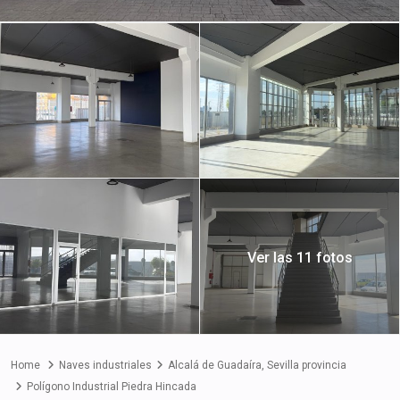
Ver las 11 fotos
Home
Naves industriales
Alcalá de Guadaíra
,
Sevilla provincia
Polígono Industrial Piedra Hincada