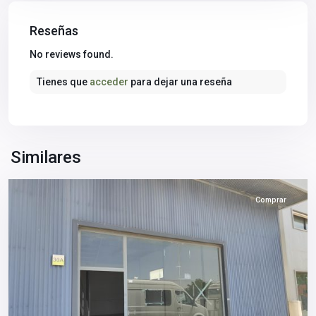
Aljarafe
,
Reseñas
Polígono
Industrial
No reviews found.
PIBO
,
Tienes que
acceder
para dejar una reseña
Bollullos
de
la
Mitación
,
Sevilla
Similares
provincia
Comprar