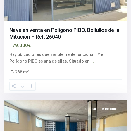
Nave en venta en Polígono PIBO, Bollullos de la
Mitación – Ref. 26040
179.000€
Aljarafe
,
Hay ubicaciones que simplemente funcionan. Y el
Castilleja
Polígono PIBO es una de ellas. Situado en
...
de
2
266 m
la
Cuesta
,
Sevilla
provincia
Alquilar
A Reformar