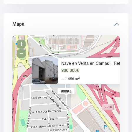
Mapa
Nave en Venta en Camas – Ref.
800.000€
2
1.656 m
·
·
800K€