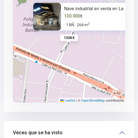
Nave industrial en venta en La
130.000€
2
1 BÑ
264 m
·
·
130K€
Leaflet
|
©
OpenStreetMap
contributors
Veces que se ha visto