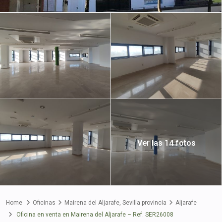
Ver las 14 fotos
Home
Oficinas
Mairena del Aljarafe
,
Sevilla provincia
Aljarafe
Oficina en venta en Mairena del Aljarafe – Ref. SER26008