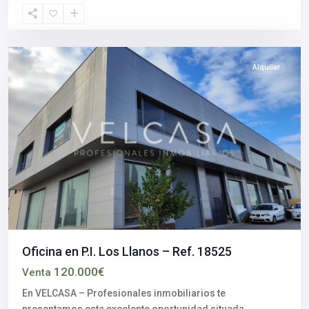
Salteras
,
Sevilla
provincia
Alquilar
Oficina en P.I. Los Llanos – Ref. 18525
120.000€
Venta
En VELCASA – Profesionales inmobiliarios te
presentamos esta excelente oportunidad situada
...