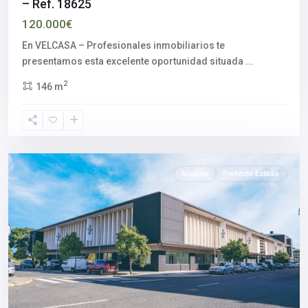
– Ref. 18625
120.000€
En VELCASA – Profesionales inmobiliarios te
presentamos esta excelente oportunidad situada
...
2
146 m
Aljarafe
,
Camas
,
Sevilla
provincia
Alquilar
Perfecto Estado