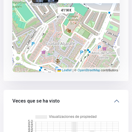
411K€
Leaflet
|
©
OpenStreetMap
contributors
Veces que se ha visto