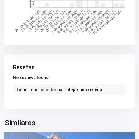
Reseñas
No reviews found.
Tienes que
acceder
para dejar una reseña
Aljarafe
,
Mairena
del
Aljarafe
,
Sevilla
Similares
provincia