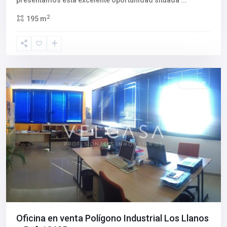
2
195 m
Aljarafe
,
Salteras
,
Sevilla
provincia
Comprar
Oficina en venta Polígono Industrial Los Llanos