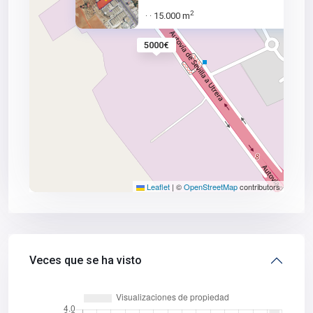
2
15.000 m
·
·
5000€
Leaflet
|
©
OpenStreetMap
contributors
Veces que se ha visto