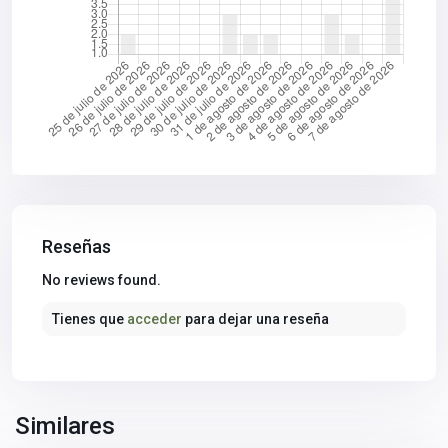
Reseñas
Sierra
No reviews found.
Norte
,
Tienes que
acceder
para dejar una reseña
Castilblanco
de
los
Arroyos
,
Sevilla
Similares
provincia