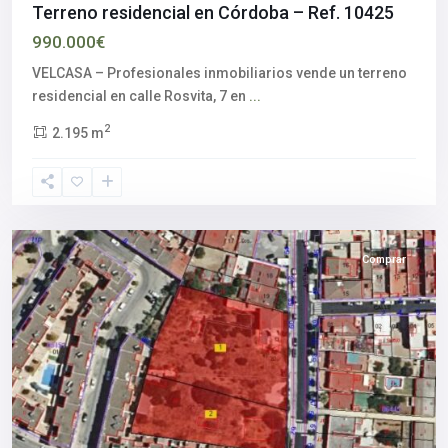
Terreno residencial en Córdoba – Ref. 10425
990.000€
VELCASA – Profesionales inmobiliarios vende un terreno
Aljarafe
,
residencial en calle Rosvita, 7 en
...
Palomares
2
2.195 m
del
Río
,
Sevilla
provincia
Comprar