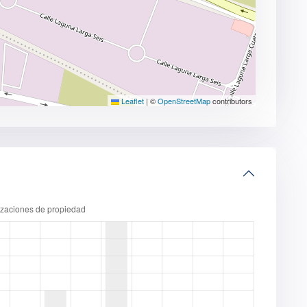
Leaflet
|
©
OpenStreetMap
contributors