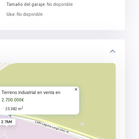
Tamaño del garaje:
No disponible
Uso:
No disponible
Terreno industrial en venta en
2.700.000€
2
25.382 m
·
·
2.7M€