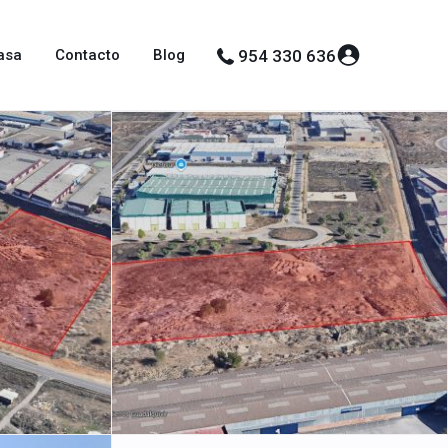
asa
Contacto
Blog
954 330 636