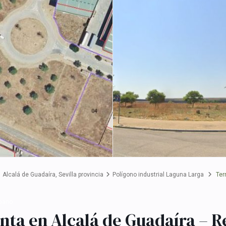
Alcalá de Guadaíra
,
Sevilla provincia
Polígono industrial Laguna Larga
Terr
rbano
nta en Alcalá de Guadaíra – R