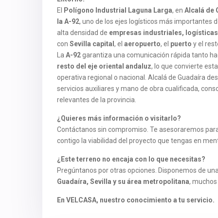
El
Polígono Industrial Laguna Larga
, en
Alcalá de
la A-92
, uno de los ejes logísticos más importantes 
alta densidad de
empresas industriales, logísticas
con
Sevilla capital
, el
aeropuerto
, el
puerto
y el res
La
A-92
garantiza una comunicación rápida tanto hac
resto del eje oriental andaluz
, lo que convierte es
operativa regional o nacional. Alcalá de Guadaíra des
servicios auxiliares y mano de obra cualificada, con
relevantes de la provincia.
¿Quieres más información o visitarlo?
Contáctanos sin compromiso. Te asesoraremos para q
contigo la viabilidad del proyecto que tengas en men
¿Este terreno no encaja con lo que necesitas?
Pregúntanos por otras opciones. Disponemos de una
Guadaíra, Sevilla y su área metropolitana
, muchos 
En VELCASA, nuestro conocimiento a tu servicio.