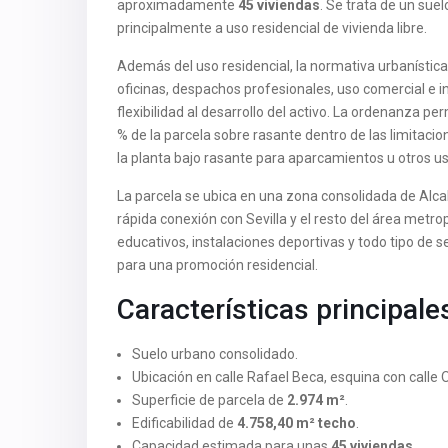
aproximadamente
45 viviendas
. Se trata de un sue
principalmente a uso residencial de vivienda libre.
Además del uso residencial, la normativa urbanísti
oficinas, despachos profesionales, uso comercial e 
flexibilidad al desarrollo del activo. La ordenanza pe
% de la parcela sobre rasante dentro de las limitaci
la planta bajo rasante para aparcamientos u otros us
La parcela se ubica en una zona consolidada de Alca
rápida conexión con Sevilla y el resto del área metro
educativos, instalaciones deportivas y todo tipo de 
para una promoción residencial.
Características principale
Suelo urbano consolidado.
Ubicación en calle Rafael Beca, esquina con calle 
Superficie de parcela de
2.974 m²
.
Edificabilidad de
4.758,40 m² techo
.
Capacidad estimada para unas
45 viviendas
.