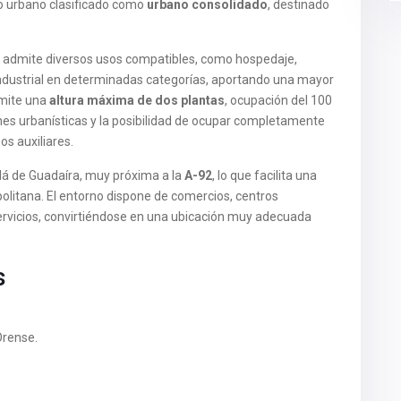
lo urbano clasificado como
urbano consolidado
, destinado
ca admite diversos usos compatibles, como hospedaje,
industrial en determinadas categorías, aportando una mayor
rmite una
altura máxima de dos plantas
, ocupación del 100
ones urbanísticas y la posibilidad de ocupar completamente
os auxiliares.
lá de Guadaíra, muy próxima a la
A-92
, lo que facilita una
politana. El entorno dispone de comercios, centros
servicios, convirtiéndose en una ubicación muy adecuada
s
Orense.