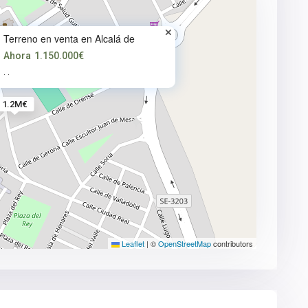
Terreno en venta en Alcalá de
Ahora
1.150.000€
·
·
1.2M€
Leaflet
|
©
OpenStreetMap
contributors