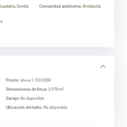
 Guadaíra
,
Sevilla
Comunidad autónoma:
Andalucía
ña
Precio:
1.150.000€
Ahora
2
Dimensiones de finca:
2.974 m
Garaje:
No disponible
Ubicación del baño:
No disponible