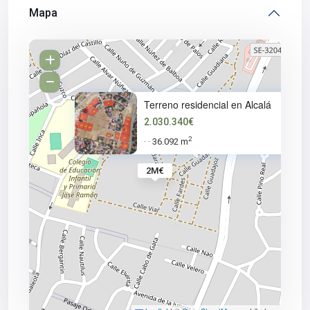
Mapa
Terreno residencial en Alcalá
2.030.340€
2
36.092 m
·
·
2M€