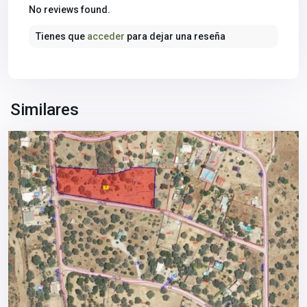
Sierra
No reviews found.
Norte
,
Tienes que
acceder
para dejar una reseña
Castilblanco
de
los
Arroyos
,
Sevilla
Similares
provincia