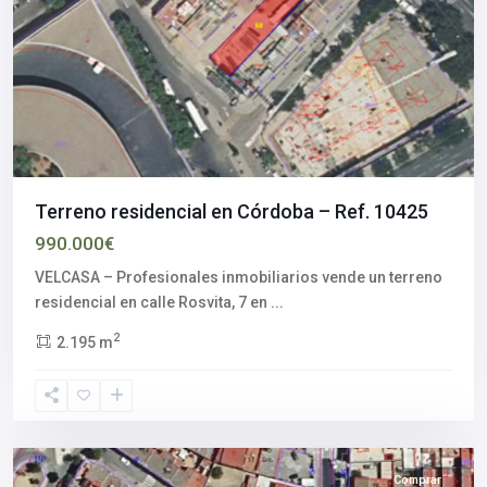
Terreno residencial en Córdoba – Ref. 10425
990.000€
VELCASA – Profesionales inmobiliarios vende un terreno
Aljarafe
,
residencial en calle Rosvita, 7 en
...
Palomares
2
2.195 m
del
Río
,
Sevilla
provincia
Comprar