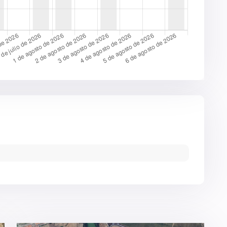
5
Córdoba