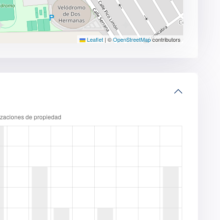
Leaflet
|
©
OpenStreetMap
contributors