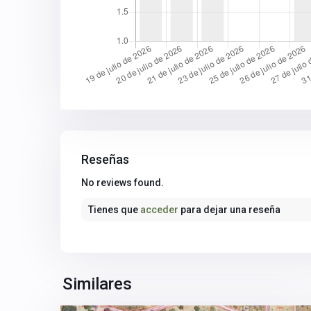
Reseñas
Sierra
No reviews found.
Norte
,
Tienes que
acceder
para dejar una reseña
Castilblanco
de
los
Arroyos
,
Sevilla
Similares
6
provincia