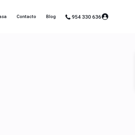
asa
Contacto
Blog
954 330 636