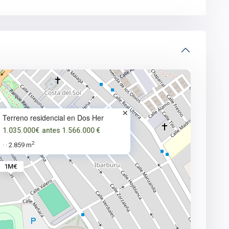
Terreno residencial en Dos Her
1.035.000€
antes 1.566.000 €
2
2.859 m
·
·
1M€