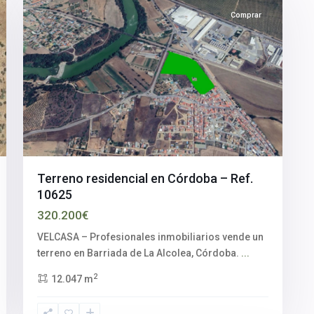
Comprar
Terreno residencial en Córdoba – Ref.
10625
320.200€
VELCASA – Profesionales inmobiliarios vende un
Aljarafe
,
terreno en Barriada de La Alcolea, Córdoba.
...
Palomares
2
12.047 m
del
Río
,