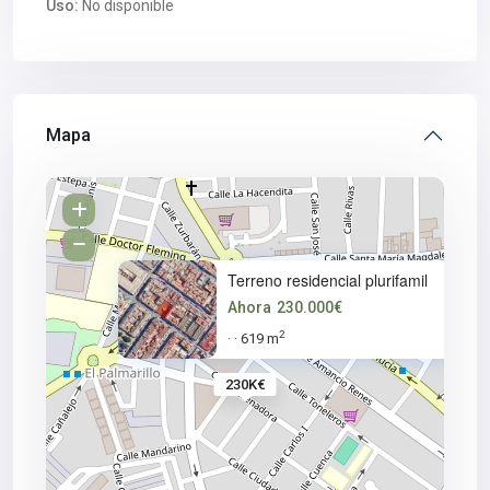
Uso:
No disponible
Mapa
Terreno residencial plurifamil
Ahora
230.000€
2
619 m
·
·
230K€