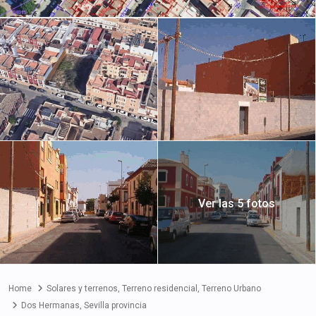
Ver las 5 fotos
Home
Solares y terrenos
,
Terreno residencial
,
Terreno Urbano
Dos Hermanas
,
Sevilla provincia