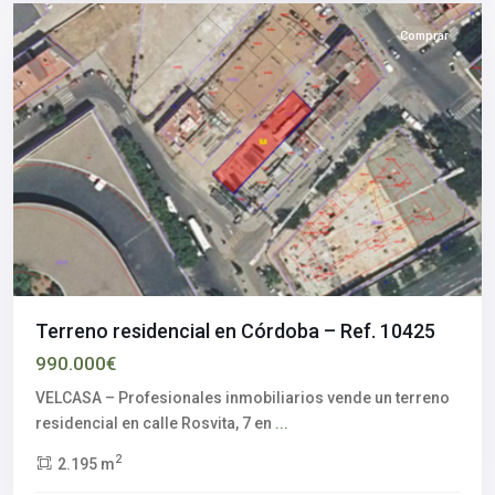
Comprar
Terreno residencial en Córdoba – Ref. 10425
990.000€
VELCASA – Profesionales inmobiliarios vende un terreno
Aljarafe
,
residencial en calle Rosvita, 7 en
...
Palomares
2
2.195 m
del