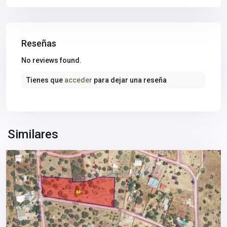
Reseñas
Sierra
No reviews found.
Norte
,
Tienes que
acceder
para dejar una reseña
Castilblanco
de
los
Arroyos
,
Sevilla
Similares
provincia