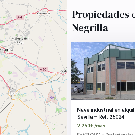
Polígono
industrial
Propiedades e
La
Negrilla
,
Negrilla
Sevilla
15
capital
Nave industrial en alqui
Sevilla – Ref. 26024
2.250€
/mes
En VELCASA – Profesionales