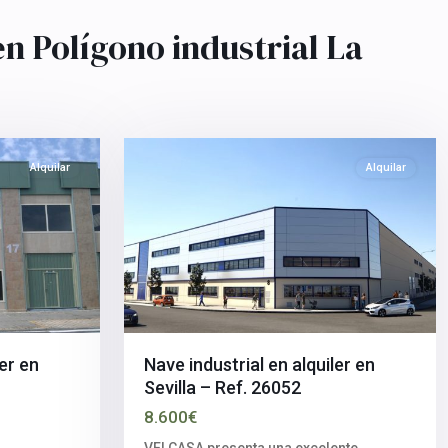
Polígono
industrial
n Polígono industrial La
La
Negrilla
,
Sevilla
3
capital
Alquilar
Alquilar
ler en
Nave industrial en alquiler en
Sevilla – Ref. 26052
8.600€
VELCASA presenta una excelente