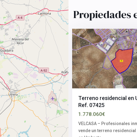
Aljarafe
,
Sevilla
Propiedades 
provincia
,
3
Umbrete
Terreno residencial en
Ref. 07425
1.778.060€
VELCASA – Profesionales inm
vende un terreno residencial