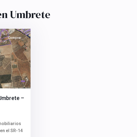
en Umbrete
Comprar
 Umbrete –
obiliarios
 en el SR-14