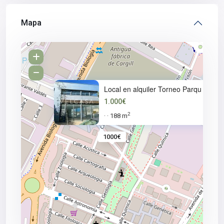
Mapa
Local en alquiler Torneo Parqu
1.000€
2
188 m
·
·
1000€