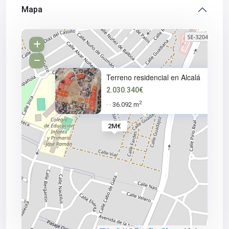
Mapa
Terreno residencial en Alcalá
2.030.340€
2
36.092 m
·
·
2M€