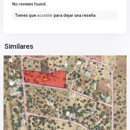
Sierra
No reviews found.
Norte
,
Tienes que
acceder
para dejar una reseña
Castilblanco
de
los
Arroyos
,
Sevilla
Similares
provincia