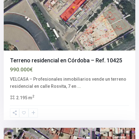
Terreno residencial en Córdoba – Ref. 10425
990.000€
VELCASA – Profesionales inmobiliarios vende un terreno
Aljarafe
,
residencial en calle Rosvita, 7 en
...
Palomares
2
2.195 m
del
Río
,
Sevilla
provincia
Comprar