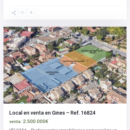
Aljarafe
,
Gines
,
Sevilla
provincia
Alquilar
Local en venta en Gines – Ref. 16824
2.500.000€
venta: