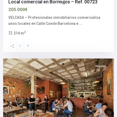
Local comercial en Bormujos – Ref. 00723
205.000€
VELCASA – Profesionales inmobiliarios comercializa
Aljarafe
,
unos locales en Calle Conde Barcelona e
...
Mairena
2
214 m
del
Aljarafe
,
Sevilla
provincia
Alquilar