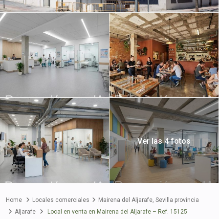
Ver las 4 fotos
Home
Locales comerciales
Mairena del Aljarafe
,
Sevilla provincia
Aljarafe
Local en venta en Mairena del Aljarafe – Ref. 15125