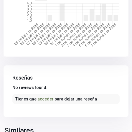
Reseñas
No reviews found.
Tienes que
acceder
para dejar una reseña
Aljarafe
,
Bormujos
,
Sevilla
Similares