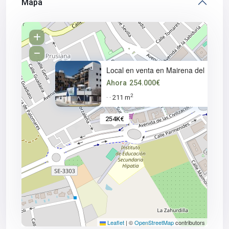
Mapa
Local en venta en Mairena del
Ahora
254.000€
2
211 m
·
·
254K€
Leaflet
|
©
OpenStreetMap
contributors