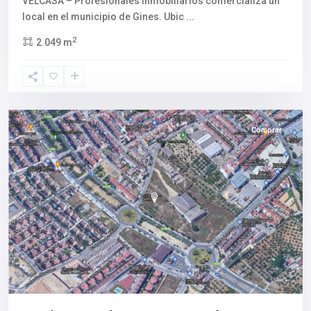
VELCASA – Profesionales inmobiliarios comercializa un
local en el municipio de Gines. Ubic
...
2
2.049 m
Aljarafe
,
Bormujos
,
Sevilla
provincia
Comprar