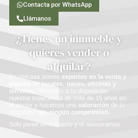
Contacta por WhatsApp
Llámanos
¿Tienes un inmueble y
quieres vender o
alquilar?
En Velcasa somos
expertos en la venta y
alquiler
de
locales, naves, oficinas y
terrenos
. Ponemos a tu disposición
nuestra experiencia de más de 15 años en
el sector y hacemos una
valoración
de tu
propiedad
sin ningún compromiso.
Solo ponte en contacto y te asesoramos.