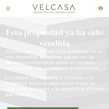
Esta propiedad ya ha sido
vendida​
¡Gracias por tu interés! Esta propiedad ya no
está disponible,
si buscas
alguna con las
mismas características ponte en contacto
con nosotros y
te ayudamos
a encontrarla.
Escríbenos por WhatsAp o llámanos y te
ayudamos a buscar alternativas reales en
esta zona, ajustadas a la ubicación y el precio
que necesites.