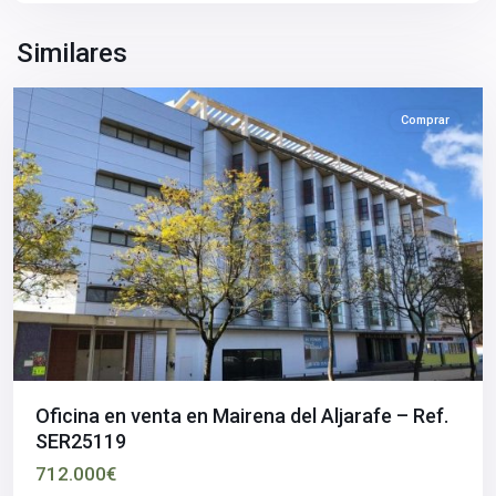
Aljarafe
,
Sevilla
Similares
provincia
Comprar
Oficina en venta en Mairena del Aljarafe – Ref.
SER25119
712.000€