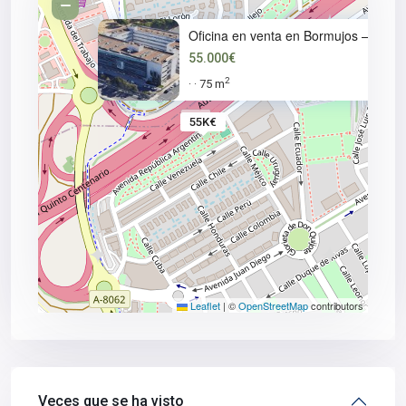
Oficina en venta en Bormujos –
55.000€
2
75 m
·
·
55K€
Leaflet
|
©
OpenStreetMap
contributors
Veces que se ha visto