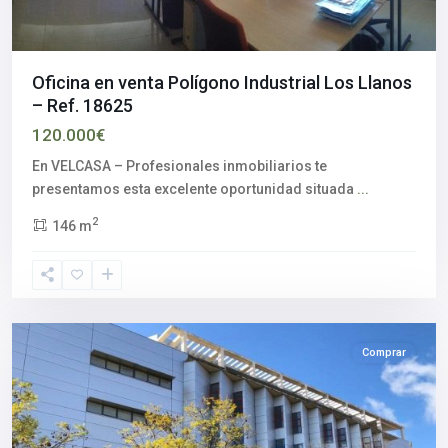
Oficina en venta Polígono Industrial Los Llanos
– Ref. 18625
120.000€
En VELCASA – Profesionales inmobiliarios te
Aljarafe
,
presentamos esta excelente oportunidad situada
...
Mairena
2
146 m
del
Aljarafe
,
Sevilla
provincia
Comprar