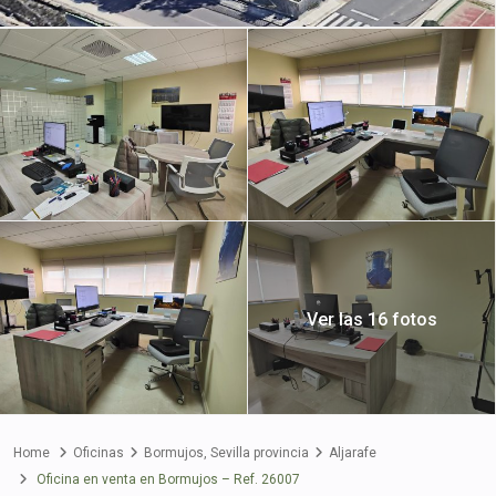
Ver las 16 fotos
Home
Oficinas
Bormujos
,
Sevilla provincia
Aljarafe
Oficina en venta en Bormujos – Ref. 26007