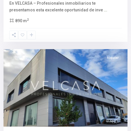
En VELCASA – Profesionales inmobiliarios te
presentamos esta excelente oportunidad de inve
...
2
890 m
Aljarafe
,
Salteras
,
Sevilla
provincia
Alquilar