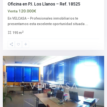
Oficina en P.I. Los Llanos – Ref. 18525
120.000€
Venta
En VELCASA – Profesionales inmobiliarios te
presentamos esta excelente oportunidad situada
...
2
195 m
Aljarafe
,
Salteras
,
Sevilla
provincia
Comprar