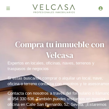
Compra tu inmueble con
Velcasa
Expertos en locales, oficinas, naves, terrenos y
traspasos de negocios
Si estás buscando comprar o alquilar un local, nave,
oficina o terreno contacta con nosotros y te asesoramo
Contacta con nosotros a través del formulario o lláman
al 954 330 636. También puedes visitarnos en nuestra
oficina en Calle San Bernardo, 52, Sevilla. ¡Estaremos