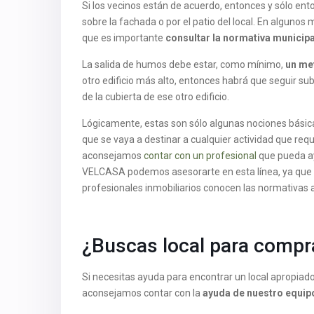
Si los vecinos están de acuerdo, entonces y sólo ent
sobre la fachada o por el patio del local. En algunos 
que es importante
consultar la normativa municipa
La salida de humos debe estar, como mínimo,
un met
otro edificio más alto, entonces habrá que seguir su
de la cubierta de ese otro edificio.
Lógicamente, estas son sólo algunas nociones básica
que se vaya a destinar a cualquier actividad que req
aconsejamos
contar con un profesional
que pueda ay
VELCASA podemos asesorarte en esta línea, ya que 
profesionales inmobiliarios conocen las normativas
¿Buscas local para comprar
Si necesitas ayuda para encontrar un local apropiado 
aconsejamos contar con la
ayuda de nuestro equip