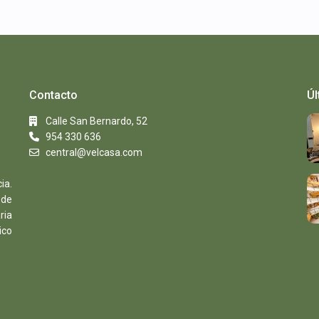
Contacto
Úl
Calle San Bernardo, 52
954 330 636
central@velcasa.com
ia.
 de
ria
ico