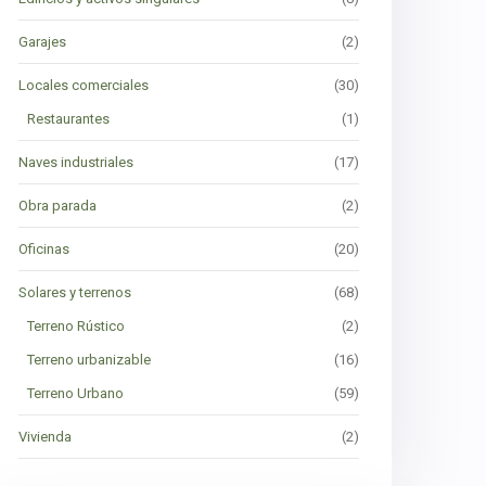
Garajes
(2)
Locales comerciales
(30)
Restaurantes
(1)
Naves industriales
(17)
Obra parada
(2)
Oficinas
(20)
Solares y terrenos
(68)
Terreno Rústico
(2)
Terreno urbanizable
(16)
Terreno Urbano
(59)
Vivienda
(2)