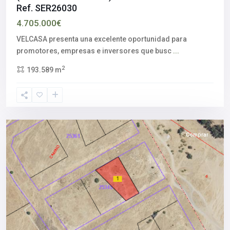
Ref. SER26030
4.705.000€
VELCASA presenta una excelente oportunidad para
Sevilla
promotores, empresas e inversores que busc
...
Este
2
193.589 m
-
Alcosa
,
Sevilla
capital
Comprar