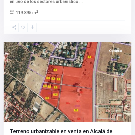
en uno de los sectores urbanístico
...
Alcalá
2
119.895 m
de
Guadaíra
,
Sevilla
provincia
Comprar
Terreno urbanizable en venta en Alcalá de