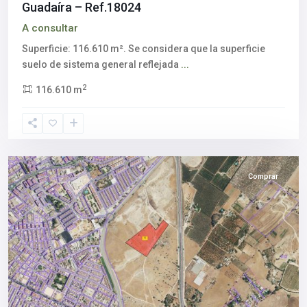
Guadaíra – Ref.18024
A consultar
Superficie: 116.610 m². Se considera que la superficie
suelo de sistema general reflejada
...
Alcalá
2
116.610 m
de
Guadaíra
,
Sevilla
provincia
Comprar