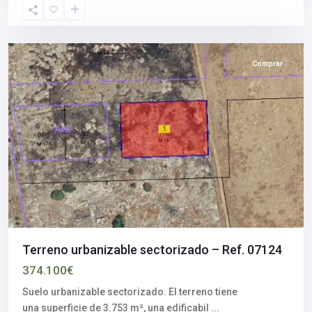
Sevilla
capital
Comprar
Polígono
Terreno urbanizable sectorizado – Ref. 07124
Industrial
374.100€
Piedra
Hincada
,
Suelo urbanizable sectorizado. El terreno tiene
Alcalá
una superficie de 3.753 m², una edificabil
...