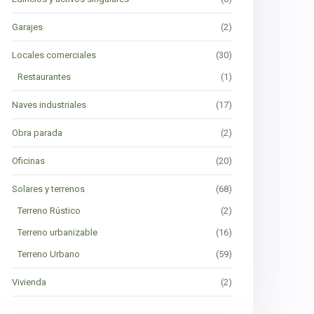
Garajes
(2)
Locales comerciales
(30)
Restaurantes
(1)
Naves industriales
(17)
Obra parada
(2)
Oficinas
(20)
Solares y terrenos
(68)
Terreno Rústico
(2)
Terreno urbanizable
(16)
Terreno Urbano
(59)
Vivienda
(2)