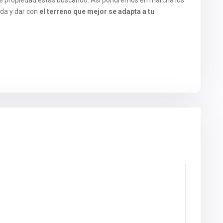
de propiedad estás buscando. Así pondremos en marcha los
da y dar con
el terreno que mejor se adapta a tu