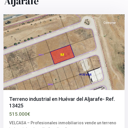
Aljarafe
Sevilla
provincia
Comprar
Terreno industrial en Huévar del Aljarafe- Ref.
13425
515.000€
VELCASA – Profesionales inmobiliarios vende un terreno