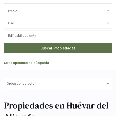
Precio
Uso
Otras opciones de búsqueda
Orden por defecto
Aljarafe
,
Huévar
Propiedades en Huévar del
del
Aljarafe
,