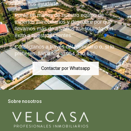
podemos ayudarte.
Ponte en manos de nuestro equipo de
expertos inmobiliarios y descubre por qué
llevamos más de 15 años asesorando con
éxito a nuestros clientes.
Contáctanos a través del formulario o, si lo
prefieres, llámanos al 954 330 636.
Contactar por Whatsapp
Sobre nosotros