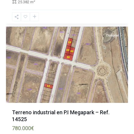
Dos
2
25.382 m
Hermanas
,
Sevilla
provincia
Comprar
Terreno industrial en P.I Megapark – Ref.
14525
780.000€