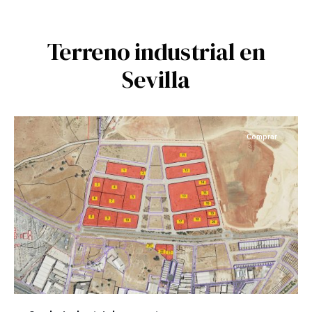
Piedra
Hincada
,
Alcalá
Terreno industrial en
de
Sevilla
Guadaíra
,
Sevilla
provincia
Comprar