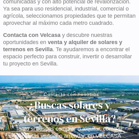
comunicadas y con alto potencial de revalorización.
Ya sea para uso residencial, industrial, comercial o
agrícola, seleccionamos propiedades que te permitan
aprovechar al máximo cada metro cuadrado.
Contacta con Velcasa
y descubre nuestras
oportunidades en
venta y alquiler de solares y
terrenos en Sevilla
. Te ayudaremos a encontrar el
espacio perfecto para construir, invertir o desarrollar
tu proyecto en Sevilla.
Contacta con nosotros
¿Buscas solares y
terrenos en Sevilla?
Tanto si buscas comprar o alquilar, como si
necesitas vender o arrendar, en VELCASA