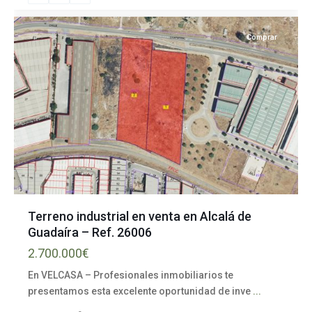
provincia
Comprar
Terreno industrial en venta en Alcalá de
Guadaíra – Ref. 26006
Polígono
2.700.000€
industrial
En VELCASA – Profesionales inmobiliarios te
La
presentamos esta excelente oportunidad de inve
...
isla
,