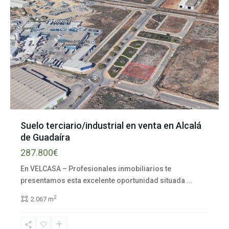
Suelo terciario/industrial en venta en Alcalá
de Guadaíra
Polígono
industrial
287.800€
Laguna
En VELCASA – Profesionales inmobiliarios te
Larga
,
presentamos esta excelente oportunidad situada
...
Alcalá
de
2
2.067 m
Guadaíra
,
Sevilla