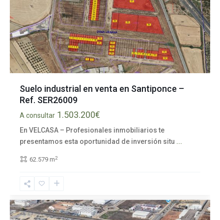
Suelo industrial en venta en Santiponce –
Ref. SER26009
Polígono
industrial
1.503.200€
A consultar
Los
En VELCASA – Profesionales inmobiliarios te
Palillos
,
presentamos esta oportunidad de inversión situ
...
Alcalá
de
2
62.579 m
Guadaíra
,
Sevilla
provincia