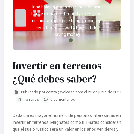
Hand holding graph over the Increasing
house miniature. Property investment
and house mortgage financial concept,
Investment property, Real estate,
Saving money.
Invertir en terrenos
¿Qué debes saber?
Publicado por central@velcasa.com el 22 de junio de 2021
Terrenos
0 comentarios
Cada día es mayor el número de personas interesadas en
invertir en terrenos. Magnates como Bill Gates consideran
que el suelo rústico será un valor en los años venideros y