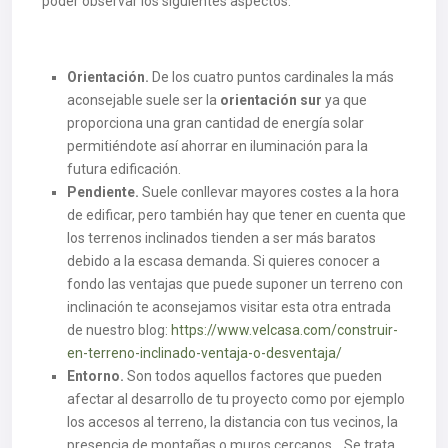
poder observar los siguientes aspectos:
Orientación.
De los cuatro puntos cardinales la más
aconsejable suele ser la
orientación sur
ya que
proporciona una gran cantidad de energía solar
permitiéndote así ahorrar en iluminación para la
futura edificación.
Pendiente.
Suele conllevar mayores costes a la hora
de edificar, pero también hay que tener en cuenta que
los terrenos inclinados tienden a ser más baratos
debido a la escasa demanda. Si quieres conocer a
fondo las ventajas que puede suponer un terreno con
inclinación te aconsejamos visitar esta otra entrada
de nuestro blog:
https://www.velcasa.com/construir-
en-terreno-inclinado-ventaja-o-desventaja/
Entorno.
Son todos aquellos factores que pueden
afectar al desarrollo de tu proyecto como por ejemplo
los accesos al terreno, la distancia con tus vecinos, la
presencia de montañas o muros cercanos… Se trata