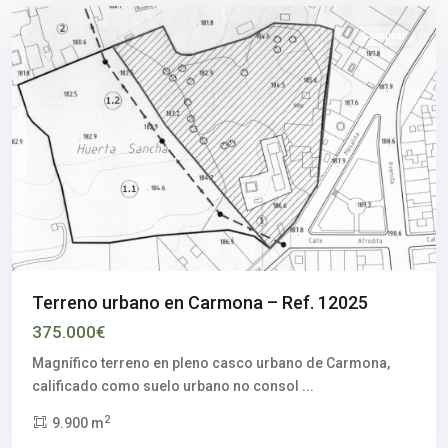
Comprar
Terreno urbano en Carmona – Ref. 12025
375.000€
Los
Magnífico terreno en pleno casco urbano de Carmona,
Alcores
,
calificado como suelo urbano no consol
...
Alcalá
2
9.900 m
de