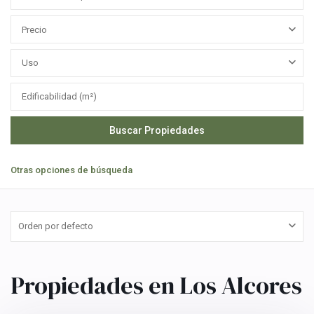
Precio
Uso
Otras opciones de búsqueda
Orden por defecto
Los
Alcores
,
Carmona
,
Propiedades en Los Alcores
Sevilla
provincia