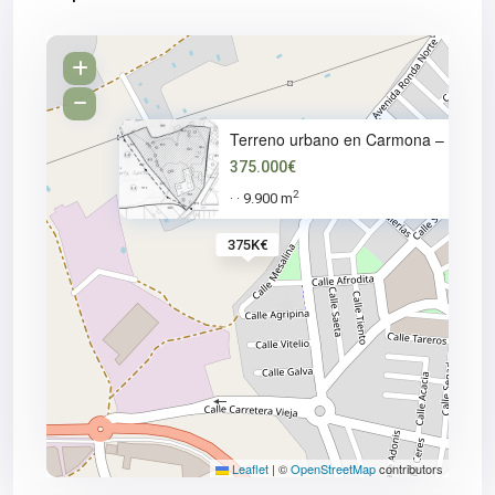
Terreno urbano en Carmona – Re
375.000€
2
9.900 m
·
·
375K€
Leaflet
|
©
OpenStreetMap
contributors