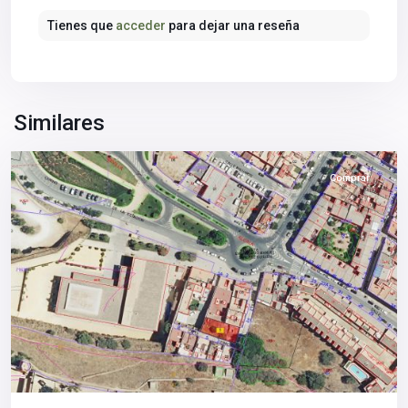
Los
Tienes que
acceder
para dejar una reseña
Alcores
,
Alcalá
de
Guadaíra
,
Sevilla
Similares
provincia
Comprar