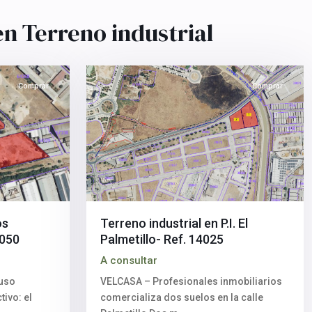
de
Guadaíra
,
n Terreno industrial
Sevilla
5
provincia
Comprar
Comprar
os
Terreno industrial en P.I. El
5050
Palmetillo- Ref. 14025
A consultar
Polígono
 uso
VELCASA – Profesionales inmobiliarios
industrial
tivo: el
comercializa dos suelos en la calle