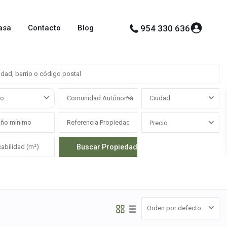
asa
Contacto
Blog
954 330 636
o...
Comunidad Autónoma
Ciudad
Precio
Polígono
industrial
El
Palmetillo
,
Orden por defecto
Alcalá