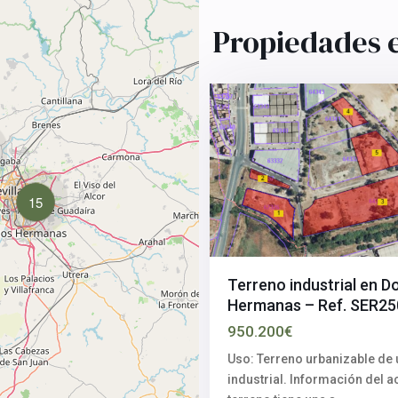
Dos
Hermanas
,
Propiedades e
Sevilla
4
provincia
15
Terreno industrial en D
Hermanas – Ref. SER2
950.200€
Polígono
industrial
Uso: Terreno urbanizable de
El
industrial. Información del ac