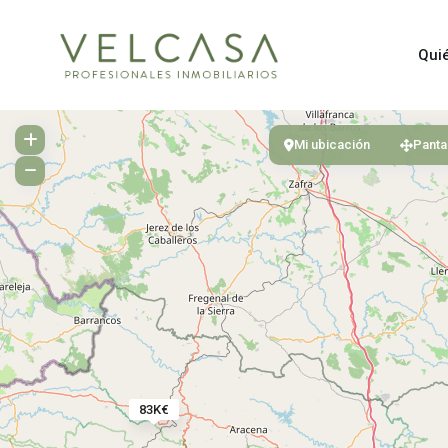
Qui
Mi ubicación
Panta
83K€